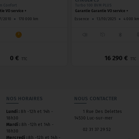
CITROËN C3
m Confort
Turbo 100 BVM PLUS
ie VO service +
Garantie Garantie VO service +
7/2010
●
170 000 km
Essence
●
13/10/2025
●
4 000 k
_
0 €
16 290 €
TTC
TTC
NOS HORAIRES
NOUS CONTACTER
Lundi :
8h -12h et 14h -
1 Rue Des Delettes
18h30
14530 Luc-sur-mer
Mardi :
8h -12h et 14h -
02 31 37 29 52
18h30
Mercredi :
8h -12h et 14h -