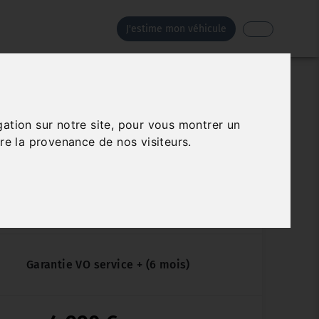
J'estime mon véhicule
CITROËN C1
gation sur notre site, pour vous montrer un
re la provenance de nos visiteurs.
1.0I
Véhicule sur parc
85 710 km
03/2008
Manuelle
Garantie VO service + (6 mois)