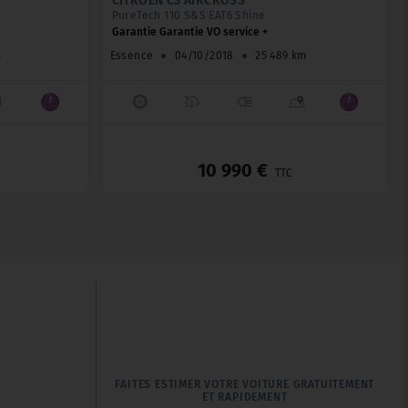
CITROËN C3 AIRCROSS
PureTech 110 S&S EAT6 Shine
Garantie Garantie VO service +
m
Essence
●
04/10/2018
●
25 489 km
_
_
10 990 €
TTC
FAITES ESTIMER VOTRE VOITURE GRATUITEMENT
ET RAPIDEMENT