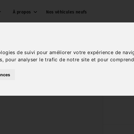
À propos
Nos véhicules neufs
ologies de suivi pour améliorer votre expérience de navi
s, pour analyser le trafic de notre site et pour comprend
ences
Réf. 7656789
Essence