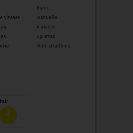
r
Blanc
e vitesse
Manuelle
ces
4 places
tes
5 portes
erie
Mini-citadines
'air