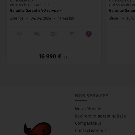
CITROËN C3
CITROËN C1
PureTech 110 EAT6 ELLE
HDi 55 Airdrea
Garantie Garantie VO service +
Garantie Garant
Essence
●
04/04/2024
●
11 942 km
Diesel
●
15/0
_
16 990 €
TTC
NOS SERVICES
Nos véhicules
Recherche personnalisée
Comparateur
Contactez-nous